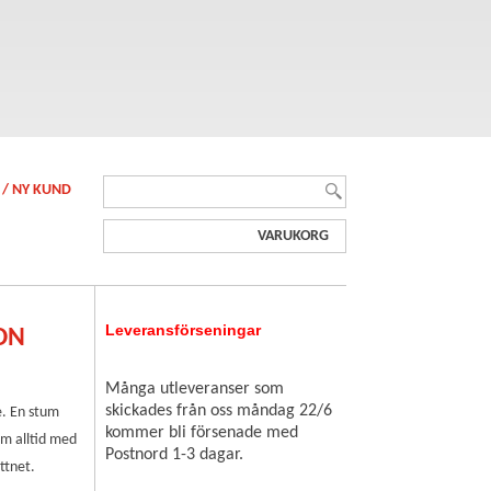
 / NY KUND
VARUKORG
Leveransförseningar
ON
Många utleveranser som
skickades från oss måndag 22/6
e. En stum
kommer bli försenade med
om alltid med
Postnord 1-3 dagar.
attnet.