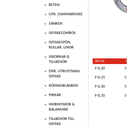
BETEN
UTR. SOMMARFISKE
SÄNKEN
ISFISKECOMBOS
ISFISKESPÖN,
RULLAR, LINOR
ISBORRAR &
Art.nr.
TILLBEHÖR
F-0.20
5
ÖVR. UTRUSTNING
ISFISKE
F-0.25
5
RÖDINGBLÄNKEN
F-0.30
5
PIRKAR
F-0.35
5
MORMYSKOR &
BALANSARE
TILLBEHÖR TILL
ISFISKE