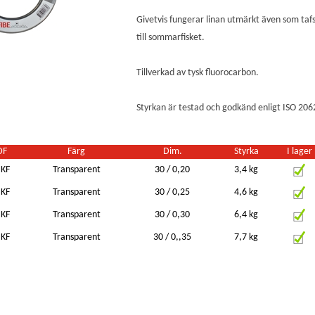
Givetvis fungerar linan utmärkt även som taf
till sommarfisket.
Tillverkad av tysk fluorocarbon.
Styrkan är testad och godkänd enligt ISO 20
DF
Färg
Dim.
Styrka
I lager
 KF
Transparent
30 / 0,20
3,4 kg
 KF
Transparent
30 / 0,25
4,6 kg
 KF
Transparent
30 / 0,30
6,4 kg
 KF
Transparent
30 / 0,,35
7,7 kg