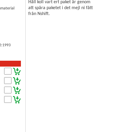
Håll koll vart ert paket är genom
att spåra paketet i det mejl ni fått
smaterial
från Nshift.
62:1993