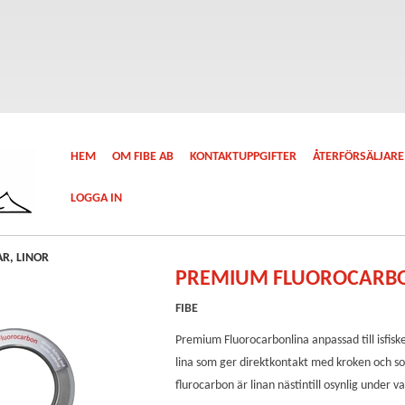
HEM
OM FIBE AB
KONTAKTUPPGIFTER
ÅTERFÖRSÄLJARE
LOGGA IN
AR, LINOR
PREMIUM FLUOROCARB
FIBE
Premium Fluorocarbonlina anpassad till isfisk
lina som ger direktkontakt med kroken och s
flurocarbon är linan nästintill osynlig under v