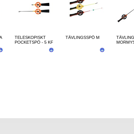
A
TELESKOPISKT
TÄVLINGSSPÖ M
TÄVLIN
POCKETSPÖ - 5 KF
MORMYS
- 5 KF