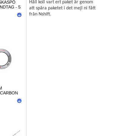
SKASPÖ
Håll koll vart ert paket är genom
NDTAG - 5
att spåra paketet i det mejl ni fått
från Nshift.
M
CARBON