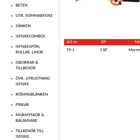
BETEN
UTR. SOMMARFISKE
SÄNKEN
ISFISKECOMBOS
Art.nr.
DF
Mo
ISFISKESPÖN,
TP-1
5 KF
Mormy
RULLAR, LINOR
ISBORRAR &
TILLBEHÖR
ÖVR. UTRUSTNING
ISFISKE
RÖDINGBLÄNKEN
PIRKAR
MORMYSKOR &
BALANSARE
TILLBEHÖR TILL
ISFISKE