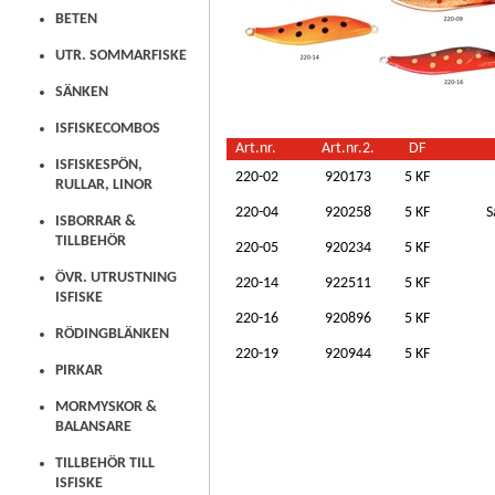
BETEN
UTR. SOMMARFISKE
SÄNKEN
ISFISKECOMBOS
Art.nr.
Art.nr.2.
DF
ISFISKESPÖN,
220-02
920173
5 KF
RULLAR, LINOR
220-04
920258
5 KF
S
ISBORRAR &
TILLBEHÖR
220-05
920234
5 KF
ÖVR. UTRUSTNING
220-14
922511
5 KF
ISFISKE
220-16
920896
5 KF
RÖDINGBLÄNKEN
220-19
920944
5 KF
PIRKAR
MORMYSKOR &
BALANSARE
TILLBEHÖR TILL
ISFISKE