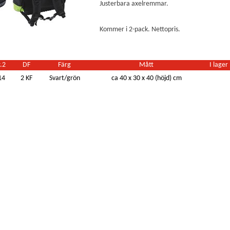
Justerbara axelremmar.
Kommer i 2-pack. Nettopris.
.2
DF
Färg
Mått
I lager
14
2 KF
Svart/grön
ca 40 x 30 x 40 (höjd) cm