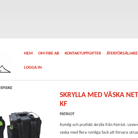
HEM
OM FIBE AB
KONTAKTUPPGIFTER
ÅTERFÖRSÄLJARE
LOGGA IN
SFISKE
SKRYLLA MED VÄSKA NETT
KF
PATRIOT
Rymlig och pratiskt skrylla från Patriot. Leve
väska med flera rymliga fack att förvara utrus