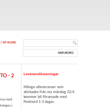
 / NY KUND
VARUKORG
Leveransförseningar
O - 2
Många utleveranser som
skickades från oss måndag 22/6
kommer bli försenade med
reras med
Postnord 1-3 dagar.
tningen i.