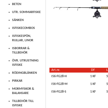
BETEN
UTR. SOMMARFISKE
SÄNKEN
ISFISKECOMBOS
ISFISKESPÖN,
RULLAR, LINOR
ISBORRAR &
TILLBEHÖR
ÖVR. UTRUSTNING
ISFISKE
Art.nr.
DF
L
RÖDINGBLÄNKEN
I56-FG28-H
1 KF
5
PIRKAR
I56-FG28-M
1 KF
5
MORMYSKOR &
I56-FG28-S
1 KF
5
BALANSARE
TILLBEHÖR TILL
ISFISKE